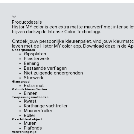
Productdetails
Histor MY color is een extra matte muurverf met intense le
blijven dankzij de Intense Color Technology.
Ontdek jouw persoonlijke kleurenpalet, vind jouw kleurmatch
leven met de Histor MY color app. Download deze in de App
Ondergronden
Gipsplaten
Pleisterwerk
Behang
Bestaande verflagen
Niet zuigende ondergronden
Stucwerk
Glansgraad
Extra mat
Gebruik binnen/buiten
Binnen
Toepassingsmethoden
Kwast
Kortharige vachtroller
Muurverfroller
Roller
Geschilderd object
Muren
Plafonds
Verwerkingstijd