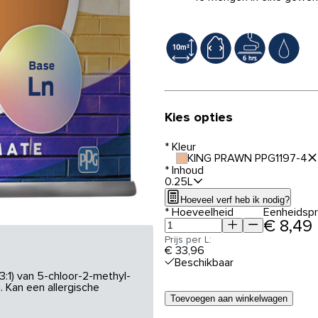
Kies opties
*
Kleur
KING PRAWN PPG1197-4
*
Inhoud
0.25L
Hoeveel verf heb ik nodig?
*
Hoeveelheid
Eenheidspri
€ 8,49
Prijs per L:
€ 33,96
Beschikbaar
3:1) van 5-chloor-2-methyl-
 Kan een allergische
Toevoegen aan winkelwagen