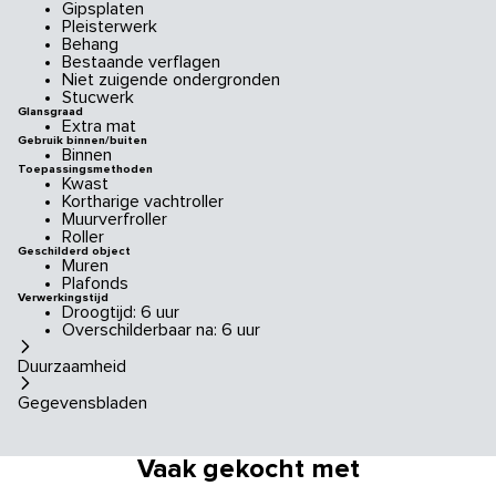
Gipsplaten
Pleisterwerk
Behang
Bestaande verflagen
Niet zuigende ondergronden
Stucwerk
Glansgraad
Extra mat
Gebruik binnen/buiten
Binnen
Toepassingsmethoden
Kwast
Kortharige vachtroller
Muurverfroller
Roller
Geschilderd object
Muren
Plafonds
Verwerkingstijd
Droogtijd: 6 uur
Overschilderbaar na: 6 uur
Duurzaamheid
Gegevensbladen
Vaak gekocht met