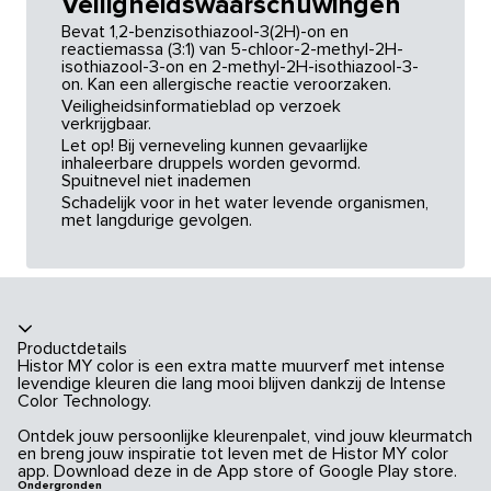
Veiligheidswaarschuwingen
Bevat 1,2-benzisothiazool-3(2H)-on en
reactiemassa (3:1) van 5-chloor-2-methyl-2H-
isothiazool-3-on en 2-methyl-2H-isothiazool-3-
on. Kan een allergische reactie veroorzaken.
Veiligheidsinformatieblad op verzoek
verkrijgbaar.
Let op! Bij verneveling kunnen gevaarlijke
inhaleerbare druppels worden gevormd.
Spuitnevel niet inademen
Schadelijk voor in het water levende organismen,
met langdurige gevolgen.
Productdetails
Histor MY color is een extra matte muurverf met intense
levendige kleuren die lang mooi blijven dankzij de Intense
Color Technology.
Ontdek jouw persoonlijke kleurenpalet, vind jouw kleurmatch
en breng jouw inspiratie tot leven met de Histor MY color
app. Download deze in de App store of Google Play store.
Ondergronden