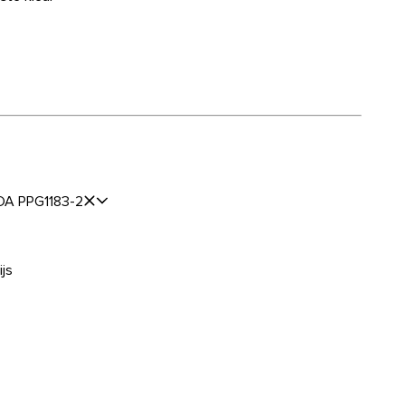
A PPG1183-2
js