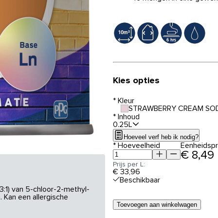
Kies opties
*
Kleur
STRAWBERRY CREAM SOD
*
Inhoud
0.25L
Hoeveel verf heb ik nodig?
*
Hoeveelheid
Eenheidspri
€ 8,49
Prijs per L:
€ 33,96
Beschikbaar
3:1) van 5-chloor-2-methyl-
 Kan een allergische
Toevoegen aan winkelwagen