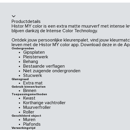
Productdetails
Histor MY color is een extra matte muurverf met intense le
blijven dankzij de Intense Color Technology.
Ontdek jouw persoonlijke kleurenpalet, vind jouw kleurmatch
leven met de Histor MY color app. Download deze in de App
Ondergronden
Gipsplaten
Pleisterwerk
Behang
Bestaande verflagen
Niet zuigende ondergronden
Stucwerk
Glansgraad
Extra mat
Gebruik binnen/buiten
Binnen
Toepassingsmethoden
Kwast
Kortharige vachtroller
Muurverfroller
Roller
Geschilderd object
Muren
Plafonds
Verwerkingstijd