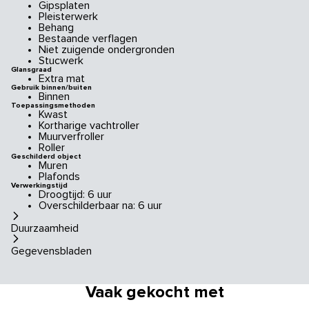
Gipsplaten
Pleisterwerk
Behang
Bestaande verflagen
Niet zuigende ondergronden
Stucwerk
Glansgraad
Extra mat
Gebruik binnen/buiten
Binnen
Toepassingsmethoden
Kwast
Kortharige vachtroller
Muurverfroller
Roller
Geschilderd object
Muren
Plafonds
Verwerkingstijd
Droogtijd: 6 uur
Overschilderbaar na: 6 uur
Duurzaamheid
Gegevensbladen
Vaak gekocht met