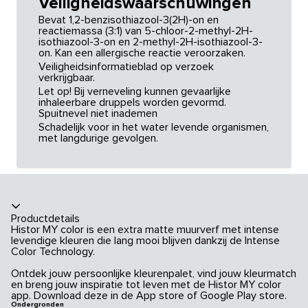
Veiligheidswaarschuwingen
Bevat 1,2-benzisothiazool-3(2H)-on en
reactiemassa (3:1) van 5-chloor-2-methyl-2H-
isothiazool-3-on en 2-methyl-2H-isothiazool-3-
on. Kan een allergische reactie veroorzaken.
Veiligheidsinformatieblad op verzoek
verkrijgbaar.
Let op! Bij verneveling kunnen gevaarlijke
inhaleerbare druppels worden gevormd.
Spuitnevel niet inademen
Schadelijk voor in het water levende organismen,
met langdurige gevolgen.
Productdetails
Histor MY color is een extra matte muurverf met intense
levendige kleuren die lang mooi blijven dankzij de Intense
Color Technology.
Ontdek jouw persoonlijke kleurenpalet, vind jouw kleurmatch
en breng jouw inspiratie tot leven met de Histor MY color
app. Download deze in de App store of Google Play store.
Ondergronden