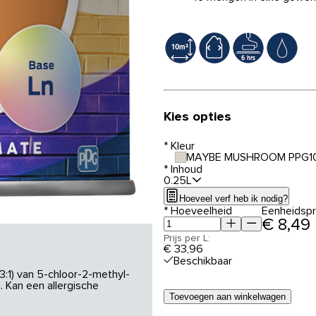
Kies opties
*
Kleur
MAYBE MUSHROOM PPG1
*
Inhoud
0.25L
Hoeveel verf heb ik nodig?
*
Hoeveelheid
Eenheidspri
€ 8,49
Prijs per L:
€ 33,96
Beschikbaar
3:1) van 5-chloor-2-methyl-
 Kan een allergische
Toevoegen aan winkelwagen