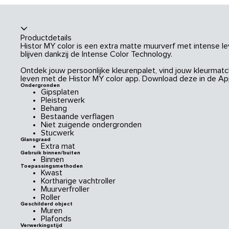
Productdetails
Histor MY color is een extra matte muurverf met intense le
blijven dankzij de Intense Color Technology.
Ontdek jouw persoonlijke kleurenpalet, vind jouw kleurmatch
leven met de Histor MY color app. Download deze in de App
Ondergronden
Gipsplaten
Pleisterwerk
Behang
Bestaande verflagen
Niet zuigende ondergronden
Stucwerk
Glansgraad
Extra mat
Gebruik binnen/buiten
Binnen
Toepassingsmethoden
Kwast
Kortharige vachtroller
Muurverfroller
Roller
Geschilderd object
Muren
Plafonds
Verwerkingstijd