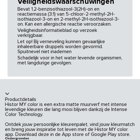
Veiligheidswaarschuwingen
Bevat 1,2-benzisothiazool-3(2H)-on en
reactiemassa (3:1) van 5-chloor-2-methyl-2H-
isothiazool-3-on en 2-methyl-2H-isothiazool-3-
on. Kan een allergische reactie veroorzaken.
Veiligheidsinformatieblad op verzoek
verkrijgbaar.
Let op! Bij verneveling kunnen gevaarlijke
inhaleerbare druppels worden gevormd.
Spuitnevel niet inademen
Schadelijk voor in het water levende organismen,
met langdurige gevolgen.
Productdetails
Histor MY color is een extra matte muurverf met intense
levendige kleuren die lang mooi blijven dankzij de Intense
Color Technology.
Ontdek jouw persoonlijke kleurenpalet, vind jouw kleurmatch
en breng jouw inspiratie tot leven met de Histor MY color
app. Download deze in de App store of Google Play store.
Ondergronden