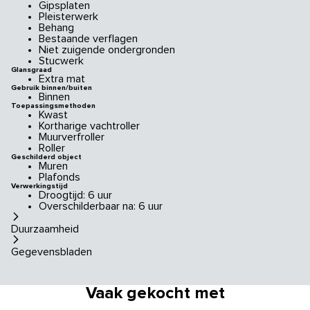
Gipsplaten
Pleisterwerk
Behang
Bestaande verflagen
Niet zuigende ondergronden
Stucwerk
Glansgraad
Extra mat
Gebruik binnen/buiten
Binnen
Toepassingsmethoden
Kwast
Kortharige vachtroller
Muurverfroller
Roller
Geschilderd object
Muren
Plafonds
Verwerkingstijd
Droogtijd: 6 uur
Overschilderbaar na: 6 uur
Duurzaamheid
Gegevensbladen
Vaak gekocht met