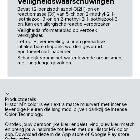
Veiligheidswaarschuwingen
Bevat 1,2-benzisothiazool-3(2H)-on en
reactiemassa (3:1) van 5-chloor-2-methyl-2H-
isothiazool-3-on en 2-methyl-2H-isothiazool-3-
on. Kan een allergische reactie veroorzaken.
Veiligheidsinformatieblad op verzoek
verkrijgbaar.
Let op! Bij verneveling kunnen gevaarlijke
inhaleerbare druppels worden gevormd.
Spuitnevel niet inademen
Schadelijk voor in het water levende organismen,
met langdurige gevolgen.
Productdetails
Histor MY color is een extra matte muurverf met intense
levendige kleuren die lang mooi blijven dankzij de Intense
Color Technology.
Ontdek jouw persoonlijke kleurenpalet, vind jouw kleurmatch
en breng jouw inspiratie tot leven met de Histor MY color
app. Download deze in de App store of Google Play store.
Ondergronden