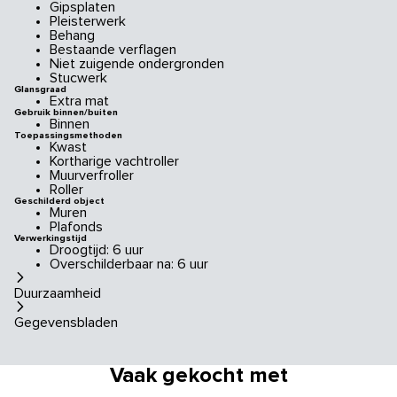
Gipsplaten
Pleisterwerk
Behang
Bestaande verflagen
Niet zuigende ondergronden
Stucwerk
Glansgraad
Extra mat
Gebruik binnen/buiten
Binnen
Toepassingsmethoden
Kwast
Kortharige vachtroller
Muurverfroller
Roller
Geschilderd object
Muren
Plafonds
Verwerkingstijd
Droogtijd: 6 uur
Overschilderbaar na: 6 uur
Duurzaamheid
Gegevensbladen
Vaak gekocht met