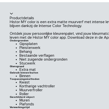
Productdetails
Histor MY color is een extra matte muurverf met intense le
blijven dankzij de Intense Color Technology.
Ontdek jouw persoonlijke kleurenpalet, vind jouw kleurmatch
leven met de Histor MY color app. Download deze in de App
Ondergronden
Gipsplaten
Pleisterwerk
Behang
Bestaande verflagen
Niet zuigende ondergronden
Stucwerk
Glansgraad
Extra mat
Gebruik binnen/buiten
Binnen
Toepassingsmethoden
Kwast
Kortharige vachtroller
Muurverfroller
Roller
Geschilderd object
Muren
Plafonds
Verwerkingstijd