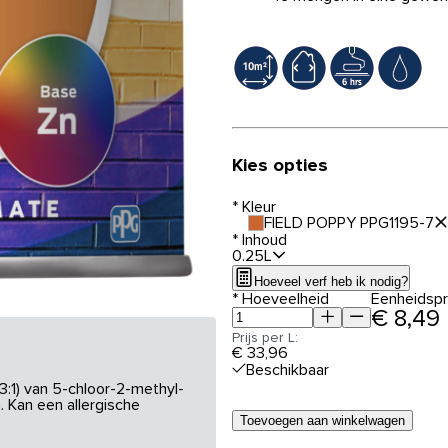
Kies opties
*
Kleur
FIELD POPPY PPG1195-7
*
Inhoud
0.25L
Hoeveel verf heb ik nodig?
*
Hoeveelheid
Eenheidspri
€ 8,49
Prijs per L:
€ 33,96
Beschikbaar
3:1) van 5-chloor-2-methyl-
 Kan een allergische
Toevoegen aan winkelwagen