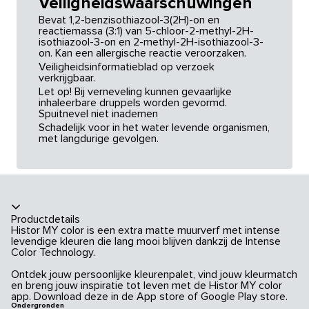
Veiligheidswaarschuwingen
Bevat 1,2-benzisothiazool-3(2H)-on en
reactiemassa (3:1) van 5-chloor-2-methyl-2H-
isothiazool-3-on en 2-methyl-2H-isothiazool-3-
on. Kan een allergische reactie veroorzaken.
Veiligheidsinformatieblad op verzoek
verkrijgbaar.
Let op! Bij verneveling kunnen gevaarlijke
inhaleerbare druppels worden gevormd.
Spuitnevel niet inademen
Schadelijk voor in het water levende organismen,
met langdurige gevolgen.
Productdetails
Histor MY color is een extra matte muurverf met intense
levendige kleuren die lang mooi blijven dankzij de Intense
Color Technology.
Ontdek jouw persoonlijke kleurenpalet, vind jouw kleurmatch
en breng jouw inspiratie tot leven met de Histor MY color
app. Download deze in de App store of Google Play store.
Ondergronden