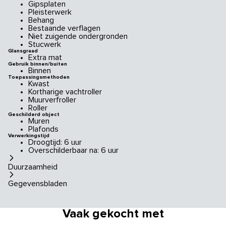
Gipsplaten
Pleisterwerk
Behang
Bestaande verflagen
Niet zuigende ondergronden
Stucwerk
Glansgraad
Extra mat
Gebruik binnen/buiten
Binnen
Toepassingsmethoden
Kwast
Kortharige vachtroller
Muurverfroller
Roller
Geschilderd object
Muren
Plafonds
Verwerkingstijd
Droogtijd: 6 uur
Overschilderbaar na: 6 uur
Duurzaamheid
Gegevensbladen
Vaak gekocht met