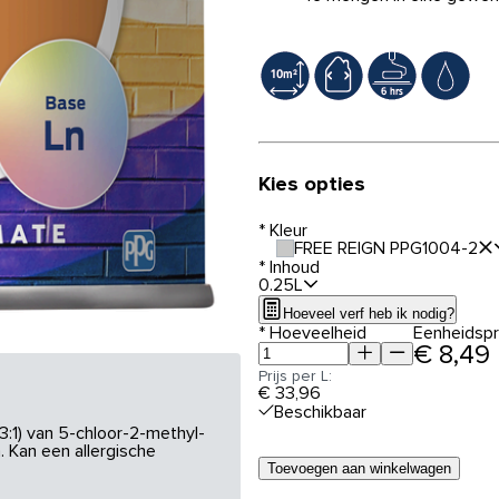
Kies opties
*
Kleur
FREE REIGN PPG1004-2
*
Inhoud
0.25L
Hoeveel verf heb ik nodig?
*
Hoeveelheid
Eenheidspri
€ 8,49
Prijs per L:
€ 33,96
Beschikbaar
3:1) van 5-chloor-2-methyl-
 Kan een allergische
Toevoegen aan winkelwagen