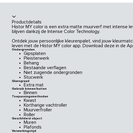
Productdetails
Histor MY color is een extra matte muurverf met intense le
blijven dankzij de Intense Color Technology.
Ontdek jouw persoonlijke kleurenpalet, vind jouw kleurmatch
leven met de Histor MY color app. Download deze in de App
Ondergronden
Gipsplaten
Pleisterwerk
Behang
Bestaande verflagen
Niet zuigende ondergronden
Stucwerk
Glansgraad
Extra mat
Gebruik binnen/buiten
Binnen
Toepassingsmethoden
Kwast
Kortharige vachtroller
Muurverfroller
Roller
Geschilderd object
Muren
Plafonds
Verwerkingstijd