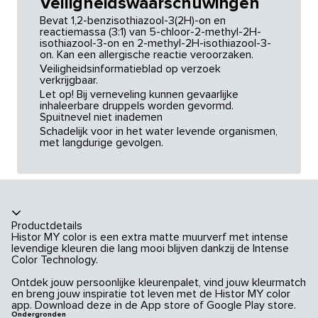
Veiligheidswaarschuwingen
Bevat 1,2-benzisothiazool-3(2H)-on en
reactiemassa (3:1) van 5-chloor-2-methyl-2H-
isothiazool-3-on en 2-methyl-2H-isothiazool-3-
on. Kan een allergische reactie veroorzaken.
Veiligheidsinformatieblad op verzoek
verkrijgbaar.
Let op! Bij verneveling kunnen gevaarlijke
inhaleerbare druppels worden gevormd.
Spuitnevel niet inademen
Schadelijk voor in het water levende organismen,
met langdurige gevolgen.
Productdetails
Histor MY color is een extra matte muurverf met intense
levendige kleuren die lang mooi blijven dankzij de Intense
Color Technology.
Ontdek jouw persoonlijke kleurenpalet, vind jouw kleurmatch
en breng jouw inspiratie tot leven met de Histor MY color
app. Download deze in de App store of Google Play store.
Ondergronden