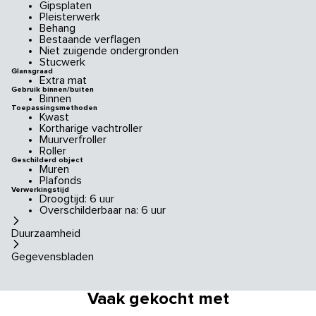
Gipsplaten
Pleisterwerk
Behang
Bestaande verflagen
Niet zuigende ondergronden
Stucwerk
Glansgraad
Extra mat
Gebruik binnen/buiten
Binnen
Toepassingsmethoden
Kwast
Kortharige vachtroller
Muurverfroller
Roller
Geschilderd object
Muren
Plafonds
Verwerkingstijd
Droogtijd: 6 uur
Overschilderbaar na: 6 uur
Duurzaamheid
Gegevensbladen
Vaak gekocht met