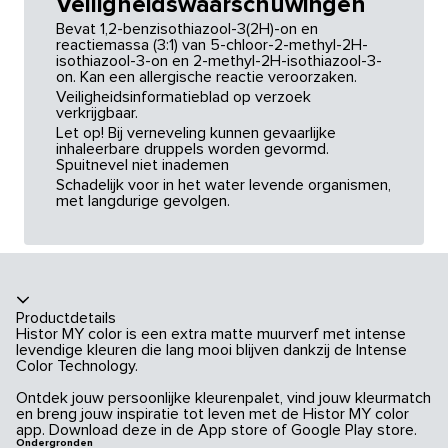
Veiligheidswaarschuwingen
Bevat 1,2-benzisothiazool-3(2H)-on en
reactiemassa (3:1) van 5-chloor-2-methyl-2H-
isothiazool-3-on en 2-methyl-2H-isothiazool-3-
on. Kan een allergische reactie veroorzaken.
Veiligheidsinformatieblad op verzoek
verkrijgbaar.
Let op! Bij verneveling kunnen gevaarlijke
inhaleerbare druppels worden gevormd.
Spuitnevel niet inademen
Schadelijk voor in het water levende organismen,
met langdurige gevolgen.
Productdetails
Histor MY color is een extra matte muurverf met intense
levendige kleuren die lang mooi blijven dankzij de Intense
Color Technology.
Ontdek jouw persoonlijke kleurenpalet, vind jouw kleurmatch
en breng jouw inspiratie tot leven met de Histor MY color
app. Download deze in de App store of Google Play store.
Ondergronden