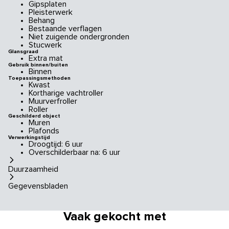
Gipsplaten
Pleisterwerk
Behang
Bestaande verflagen
Niet zuigende ondergronden
Stucwerk
Glansgraad
Extra mat
Gebruik binnen/buiten
Binnen
Toepassingsmethoden
Kwast
Kortharige vachtroller
Muurverfroller
Roller
Geschilderd object
Muren
Plafonds
Verwerkingstijd
Droogtijd: 6 uur
Overschilderbaar na: 6 uur
Duurzaamheid
Gegevensbladen
Vaak gekocht met