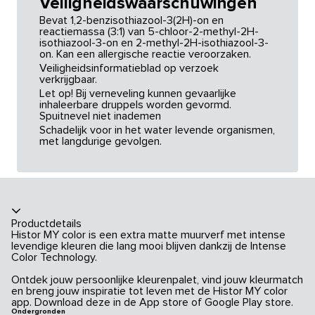
Veiligheidswaarschuwingen
Bevat 1,2-benzisothiazool-3(2H)-on en
reactiemassa (3:1) van 5-chloor-2-methyl-2H-
isothiazool-3-on en 2-methyl-2H-isothiazool-3-
on. Kan een allergische reactie veroorzaken.
Veiligheidsinformatieblad op verzoek
verkrijgbaar.
Let op! Bij verneveling kunnen gevaarlijke
inhaleerbare druppels worden gevormd.
Spuitnevel niet inademen
Schadelijk voor in het water levende organismen,
met langdurige gevolgen.
Productdetails
Histor MY color is een extra matte muurverf met intense
levendige kleuren die lang mooi blijven dankzij de Intense
Color Technology.
Ontdek jouw persoonlijke kleurenpalet, vind jouw kleurmatch
en breng jouw inspiratie tot leven met de Histor MY color
app. Download deze in de App store of Google Play store.
Ondergronden