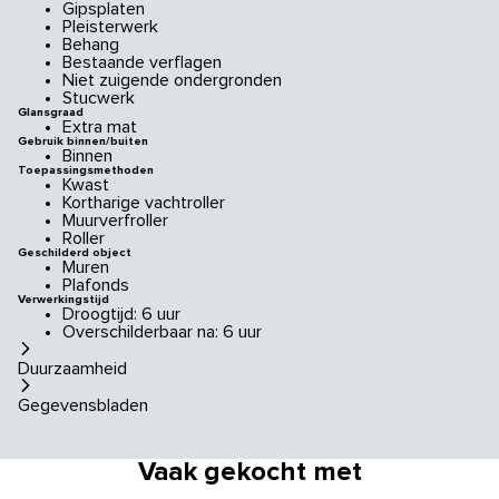
Gipsplaten
Pleisterwerk
Behang
Bestaande verflagen
Niet zuigende ondergronden
Stucwerk
Glansgraad
Extra mat
Gebruik binnen/buiten
Binnen
Toepassingsmethoden
Kwast
Kortharige vachtroller
Muurverfroller
Roller
Geschilderd object
Muren
Plafonds
Verwerkingstijd
Droogtijd: 6 uur
Overschilderbaar na: 6 uur
Duurzaamheid
Gegevensbladen
Vaak gekocht met