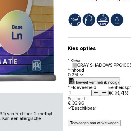
Kies opties
*
Kleur
GRAY SHADOWS PPG100
*
Inhoud
0.25L
Hoeveel verf heb ik nodig?
*
Hoeveelheid
Eenheidspri
€ 8,49
Prijs per L:
€ 33,96
Beschikbaar
3:1) van 5-chloor-2-methyl-
 Kan een allergische
Toevoegen aan winkelwagen