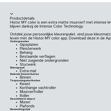
Productdetails
Histor MY color is een extra matte muurverf met intense le
blijven dankzij de Intense Color Technology.
Ontdek jouw persoonlijke kleurenpalet, vind jouw kleurmatch
leven met de Histor MY color app. Download deze in de App
Ondergronden
Gipsplaten
Pleisterwerk
Behang
Bestaande verflagen
Niet zuigende ondergronden
Stucwerk
Glansgraad
Extra mat
Gebruik binnen/buiten
Binnen
Toepassingsmethoden
Kwast
Kortharige vachtroller
Muurverfroller
Roller
Geschilderd object
Muren
Plafonds
Verwerkingstijd