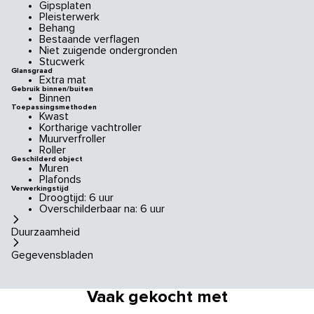
Gipsplaten
Pleisterwerk
Behang
Bestaande verflagen
Niet zuigende ondergronden
Stucwerk
Glansgraad
Extra mat
Gebruik binnen/buiten
Binnen
Toepassingsmethoden
Kwast
Kortharige vachtroller
Muurverfroller
Roller
Geschilderd object
Muren
Plafonds
Verwerkingstijd
Droogtijd: 6 uur
Overschilderbaar na: 6 uur
Duurzaamheid
Gegevensbladen
Vaak gekocht met