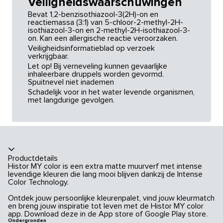
Veiligheidswaarschuwingen
Bevat 1,2-benzisothiazool-3(2H)-on en
reactiemassa (3:1) van 5-chloor-2-methyl-2H-
isothiazool-3-on en 2-methyl-2H-isothiazool-3-
on. Kan een allergische reactie veroorzaken.
Veiligheidsinformatieblad op verzoek
verkrijgbaar.
Let op! Bij verneveling kunnen gevaarlijke
inhaleerbare druppels worden gevormd.
Spuitnevel niet inademen
Schadelijk voor in het water levende organismen,
met langdurige gevolgen.
Productdetails
Histor MY color is een extra matte muurverf met intense
levendige kleuren die lang mooi blijven dankzij de Intense
Color Technology.
Ontdek jouw persoonlijke kleurenpalet, vind jouw kleurmatch
en breng jouw inspiratie tot leven met de Histor MY color
app. Download deze in de App store of Google Play store.
Ondergronden