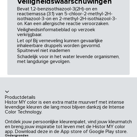
Veiligheidswaarschuwingen
Bevat 1,2-benzisothiazool-3(2H)-on en
reactiemassa (3:1) van 5-chloor-2-methyl-2H-
isothiazool-3-on en 2-methyl-2H-isothiazool-3-
on. Kan een allergische reactie veroorzaken.
Veiligheidsinformatieblad op verzoek
verkrijgbaar.
Let op! Bij verneveling kunnen gevaarlijke
inhaleerbare druppels worden gevormd.
Spuitnevel niet inademen
Schadelijk voor in het water levende organismen,
met langdurige gevolgen.
Productdetails
Histor MY color is een extra matte muurverf met intense
levendige kleuren die lang mooi blijven dankzij de Intense
Color Technology.
Ontdek jouw persoonlijke kleurenpalet, vind jouw kleurmatch
en breng jouw inspiratie tot leven met de Histor MY color
app. Download deze in de App store of Google Play store.
Ondergronden