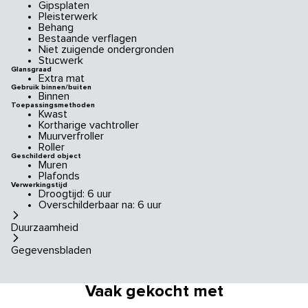
Gipsplaten
Pleisterwerk
Behang
Bestaande verflagen
Niet zuigende ondergronden
Stucwerk
Glansgraad
Extra mat
Gebruik binnen/buiten
Binnen
Toepassingsmethoden
Kwast
Kortharige vachtroller
Muurverfroller
Roller
Geschilderd object
Muren
Plafonds
Verwerkingstijd
Droogtijd: 6 uur
Overschilderbaar na: 6 uur
Duurzaamheid
Gegevensbladen
Vaak gekocht met