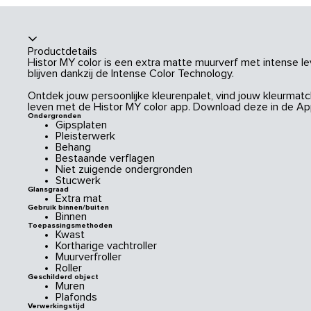
Productdetails
Histor MY color is een extra matte muurverf met intense le
blijven dankzij de Intense Color Technology.
Ontdek jouw persoonlijke kleurenpalet, vind jouw kleurmatch
leven met de Histor MY color app. Download deze in de App
Ondergronden
Gipsplaten
Pleisterwerk
Behang
Bestaande verflagen
Niet zuigende ondergronden
Stucwerk
Glansgraad
Extra mat
Gebruik binnen/buiten
Binnen
Toepassingsmethoden
Kwast
Kortharige vachtroller
Muurverfroller
Roller
Geschilderd object
Muren
Plafonds
Verwerkingstijd