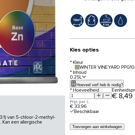
Kies opties
*
Kleur
WINTER VINEYARD PPG10
*
Inhoud
0.25L
Hoeveel verf heb ik nodig?
*
Hoeveelheid
Eenheidspri
€ 8,49
Prijs per L:
€ 33,96
Beschikbaar
3:1) van 5-chloor-2-methyl-
 Kan een allergische
Toevoegen aan winkelwagen