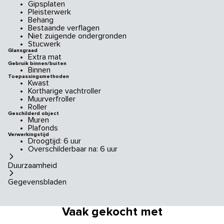
Gipsplaten
Pleisterwerk
Behang
Bestaande verflagen
Niet zuigende ondergronden
Stucwerk
Glansgraad
Extra mat
Gebruik binnen/buiten
Binnen
Toepassingsmethoden
Kwast
Kortharige vachtroller
Muurverfroller
Roller
Geschilderd object
Muren
Plafonds
Verwerkingstijd
Droogtijd: 6 uur
Overschilderbaar na: 6 uur
Duurzaamheid
Gegevensbladen
Vaak gekocht met