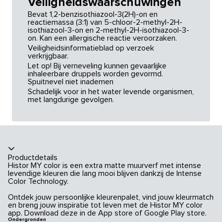
Veiligheidswaarschuwingen
Bevat 1,2-benzisothiazool-3(2H)-on en
reactiemassa (3:1) van 5-chloor-2-methyl-2H-
isothiazool-3-on en 2-methyl-2H-isothiazool-3-
on. Kan een allergische reactie veroorzaken.
Veiligheidsinformatieblad op verzoek
verkrijgbaar.
Let op! Bij verneveling kunnen gevaarlijke
inhaleerbare druppels worden gevormd.
Spuitnevel niet inademen
Schadelijk voor in het water levende organismen,
met langdurige gevolgen.
Productdetails
Histor MY color is een extra matte muurverf met intense
levendige kleuren die lang mooi blijven dankzij de Intense
Color Technology.
Ontdek jouw persoonlijke kleurenpalet, vind jouw kleurmatch
en breng jouw inspiratie tot leven met de Histor MY color
app. Download deze in de App store of Google Play store.
Ondergronden