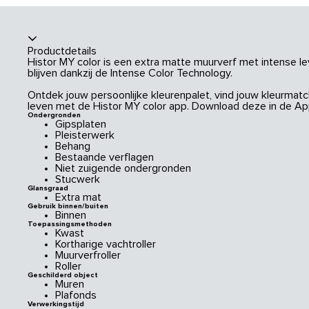
Productdetails
Histor MY color is een extra matte muurverf met intense le
blijven dankzij de Intense Color Technology.
Ontdek jouw persoonlijke kleurenpalet, vind jouw kleurmatch
leven met de Histor MY color app. Download deze in de App
Ondergronden
Gipsplaten
Pleisterwerk
Behang
Bestaande verflagen
Niet zuigende ondergronden
Stucwerk
Glansgraad
Extra mat
Gebruik binnen/buiten
Binnen
Toepassingsmethoden
Kwast
Kortharige vachtroller
Muurverfroller
Roller
Geschilderd object
Muren
Plafonds
Verwerkingstijd