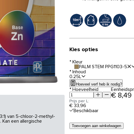
Kies opties
*
Kleur
PALM STEM PPG1103-5
*
Inhoud
0.25L
Hoeveel verf heb ik nodig?
*
Hoeveelheid
Eenheidspri
€ 8,49
Prijs per L:
€ 33,96
Beschikbaar
3:1) van 5-chloor-2-methyl-
 Kan een allergische
Toevoegen aan winkelwagen