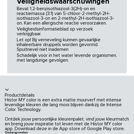
Veiligheidswaarschuwingen
Bevat 1,2-benzisothiazool-3(2H)-on en
reactiemassa (3:1) van 5-chloor-2-methyl-2H-
isothiazool-3-on en 2-methyl-2H-isothiazool-3-
on. Kan een allergische reactie veroorzaken.
Veiligheidsinformatieblad op verzoek
verkrijgbaar.
Let op! Bij verneveling kunnen gevaarlijke
inhaleerbare druppels worden gevormd.
Spuitnevel niet inademen
Schadelijk voor in het water levende organismen,
met langdurige gevolgen.
Productdetails
Histor MY color is een extra matte muurverf met intense
levendige kleuren die lang mooi blijven dankzij de Intense
Color Technology.
Ontdek jouw persoonlijke kleurenpalet, vind jouw kleurmatch
en breng jouw inspiratie tot leven met de Histor MY color
app. Download deze in de App store of Google Play store.
Ondergronden