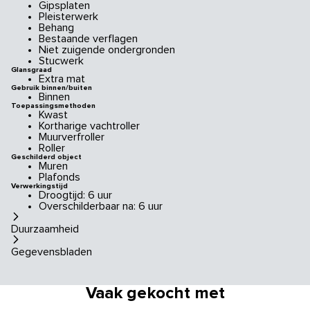
Gipsplaten
Pleisterwerk
Behang
Bestaande verflagen
Niet zuigende ondergronden
Stucwerk
Glansgraad
Extra mat
Gebruik binnen/buiten
Binnen
Toepassingsmethoden
Kwast
Kortharige vachtroller
Muurverfroller
Roller
Geschilderd object
Muren
Plafonds
Verwerkingstijd
Droogtijd: 6 uur
Overschilderbaar na: 6 uur
Duurzaamheid
Gegevensbladen
Vaak gekocht met