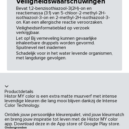
Veiligheidswaarschuwingen
Bevat 1,2-benzisothiazool-3(2H)-on en
reactiemassa (3:1) van 5-chloor-2-methyl-2H-
isothiazool-3-on en 2-methyl-2H-isothiazool-3-
on. Kan een allergische reactie veroorzaken.
Veiligheidsinformatieblad op verzoek
verkrijgbaar.
Let op! Bij verneveling kunnen gevaarlijke
inhaleerbare druppels worden gevormd.
Spuitnevel niet inademen
Schadelijk voor in het water levende organismen,
met langdurige gevolgen.
Productdetails
Histor MY color is een extra matte muurverf met intense
levendige kleuren die lang mooi blijven dankzij de Intense
Color Technology.
Ontdek jouw persoonlijke kleurenpalet, vind jouw kleurmatch
en breng jouw inspiratie tot leven met de Histor MY color
app. Download deze in de App store of Google Play store.
Ondergronden