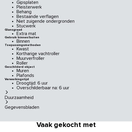
Gipsplaten
Pleisterwerk
Behang
Bestaande verflagen
Niet zuigende ondergronden
Stucwerk
Glansgraad
Extra mat
Gebruik binnen/buiten
Binnen
Toepassingsmethoden
Kwast
Kortharige vachtroller
Muurverfroller
Roller
Geschilderd object
Muren
Plafonds
Verwerkingstijd
Droogtijd: 6 uur
Overschilderbaar na: 6 uur
Duurzaamheid
Gegevensbladen
Vaak gekocht met