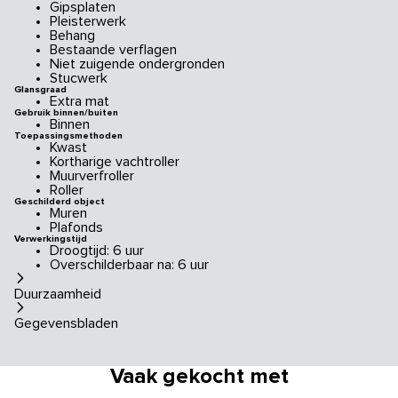
Gipsplaten
Pleisterwerk
Behang
Bestaande verflagen
Niet zuigende ondergronden
Stucwerk
Glansgraad
Extra mat
Gebruik binnen/buiten
Binnen
Toepassingsmethoden
Kwast
Kortharige vachtroller
Muurverfroller
Roller
Geschilderd object
Muren
Plafonds
Verwerkingstijd
Droogtijd: 6 uur
Overschilderbaar na: 6 uur
Duurzaamheid
Gegevensbladen
Vaak gekocht met