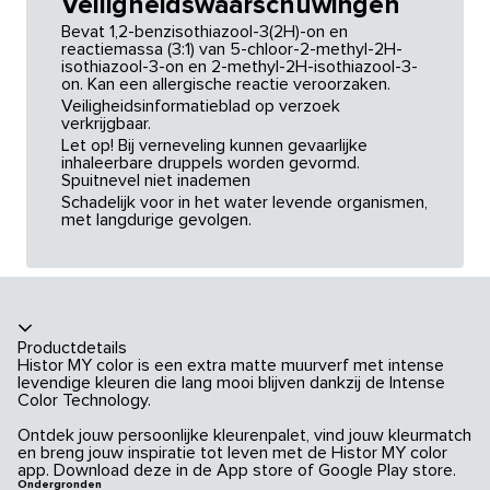
Veiligheidswaarschuwingen
Bevat 1,2-benzisothiazool-3(2H)-on en
reactiemassa (3:1) van 5-chloor-2-methyl-2H-
isothiazool-3-on en 2-methyl-2H-isothiazool-3-
on. Kan een allergische reactie veroorzaken.
Veiligheidsinformatieblad op verzoek
verkrijgbaar.
Let op! Bij verneveling kunnen gevaarlijke
inhaleerbare druppels worden gevormd.
Spuitnevel niet inademen
Schadelijk voor in het water levende organismen,
met langdurige gevolgen.
Productdetails
Histor MY color is een extra matte muurverf met intense
levendige kleuren die lang mooi blijven dankzij de Intense
Color Technology.
Ontdek jouw persoonlijke kleurenpalet, vind jouw kleurmatch
en breng jouw inspiratie tot leven met de Histor MY color
app. Download deze in de App store of Google Play store.
Ondergronden