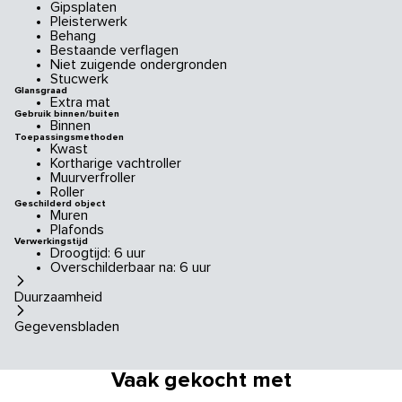
Gipsplaten
Pleisterwerk
Behang
Bestaande verflagen
Niet zuigende ondergronden
Stucwerk
Glansgraad
Extra mat
Gebruik binnen/buiten
Binnen
Toepassingsmethoden
Kwast
Kortharige vachtroller
Muurverfroller
Roller
Geschilderd object
Muren
Plafonds
Verwerkingstijd
Droogtijd: 6 uur
Overschilderbaar na: 6 uur
Duurzaamheid
Gegevensbladen
Vaak gekocht met