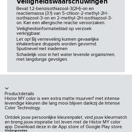
Veiligheidswaarschuwingen
Bevat 1,2-benzisothiazool-3(2H)-on en
reactiemassa (3:1) van 5-chloor-2-methyl-2H-
isothiazool-3-on en 2-methyl-2H-isothiazool-3-
on. Kan een allergische reactie veroorzaken.
Veiligheidsinformatieblad op verzoek
verkrijgbaar.
Let op! Bij verneveling kunnen gevaarlijke
inhaleerbare druppels worden gevormd.
Spuitnevel niet inademen
Schadelijk voor in het water levende organismen,
met langdurige gevolgen.
Productdetails
Histor MY color is een extra matte muurverf met intense
levendige kleuren die lang mooi blijven dankzij de Intense
Color Technology.
Ontdek jouw persoonlijke kleurenpalet, vind jouw kleurmatch
en breng jouw inspiratie tot leven met de Histor MY color
app. Download deze in de App store of Google Play store.
Ondergronden