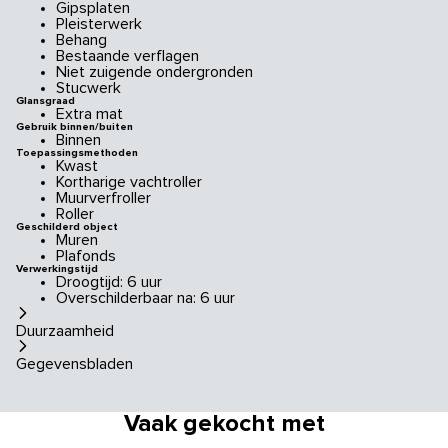
Gipsplaten
Pleisterwerk
Behang
Bestaande verflagen
Niet zuigende ondergronden
Stucwerk
Glansgraad
Extra mat
Gebruik binnen/buiten
Binnen
Toepassingsmethoden
Kwast
Kortharige vachtroller
Muurverfroller
Roller
Geschilderd object
Muren
Plafonds
Verwerkingstijd
Droogtijd: 6 uur
Overschilderbaar na: 6 uur
Duurzaamheid
Gegevensbladen
Vaak gekocht met