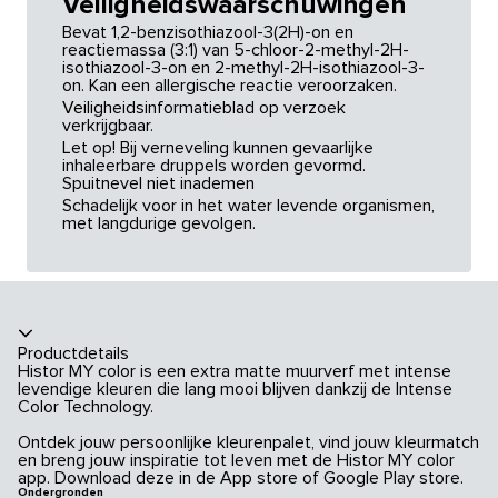
Veiligheidswaarschuwingen
Bevat 1,2-benzisothiazool-3(2H)-on en
reactiemassa (3:1) van 5-chloor-2-methyl-2H-
isothiazool-3-on en 2-methyl-2H-isothiazool-3-
on. Kan een allergische reactie veroorzaken.
Veiligheidsinformatieblad op verzoek
verkrijgbaar.
Let op! Bij verneveling kunnen gevaarlijke
inhaleerbare druppels worden gevormd.
Spuitnevel niet inademen
Schadelijk voor in het water levende organismen,
met langdurige gevolgen.
Productdetails
Histor MY color is een extra matte muurverf met intense
levendige kleuren die lang mooi blijven dankzij de Intense
Color Technology.
Ontdek jouw persoonlijke kleurenpalet, vind jouw kleurmatch
en breng jouw inspiratie tot leven met de Histor MY color
app. Download deze in de App store of Google Play store.
Ondergronden