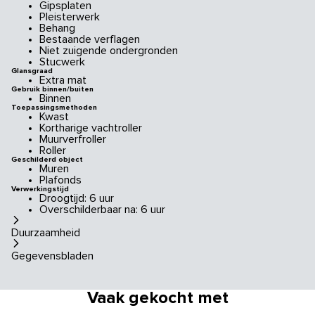
Gipsplaten
Pleisterwerk
Behang
Bestaande verflagen
Niet zuigende ondergronden
Stucwerk
Glansgraad
Extra mat
Gebruik binnen/buiten
Binnen
Toepassingsmethoden
Kwast
Kortharige vachtroller
Muurverfroller
Roller
Geschilderd object
Muren
Plafonds
Verwerkingstijd
Droogtijd: 6 uur
Overschilderbaar na: 6 uur
Duurzaamheid
Gegevensbladen
Vaak gekocht met