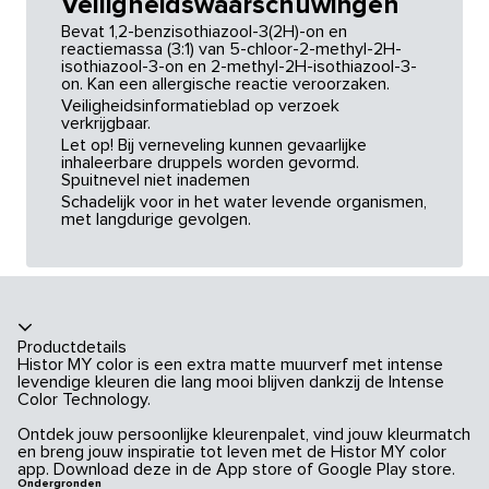
Veiligheidswaarschuwingen
Bevat 1,2-benzisothiazool-3(2H)-on en
reactiemassa (3:1) van 5-chloor-2-methyl-2H-
isothiazool-3-on en 2-methyl-2H-isothiazool-3-
on. Kan een allergische reactie veroorzaken.
Veiligheidsinformatieblad op verzoek
verkrijgbaar.
Let op! Bij verneveling kunnen gevaarlijke
inhaleerbare druppels worden gevormd.
Spuitnevel niet inademen
Schadelijk voor in het water levende organismen,
met langdurige gevolgen.
Productdetails
Histor MY color is een extra matte muurverf met intense
levendige kleuren die lang mooi blijven dankzij de Intense
Color Technology.
Ontdek jouw persoonlijke kleurenpalet, vind jouw kleurmatch
en breng jouw inspiratie tot leven met de Histor MY color
app. Download deze in de App store of Google Play store.
Ondergronden