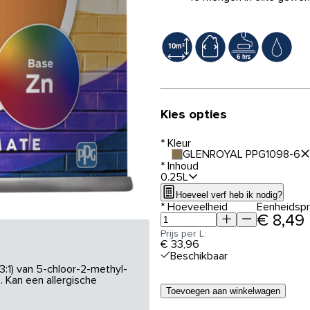
Kies opties
*
Kleur
GLENROYAL PPG1098-6
*
Inhoud
0.25L
Hoeveel verf heb ik nodig?
*
Hoeveelheid
Eenheidspri
€ 8,49
Prijs per L:
€ 33,96
Beschikbaar
3:1) van 5-chloor-2-methyl-
 Kan een allergische
Toevoegen aan winkelwagen