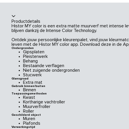
Productdetails
Histor MY color is een extra matte muurverf met intense le
blijven dankzij de Intense Color Technology.
Ontdek jouw persoonlijke kleurenpalet, vind jouw kleurmatch
leven met de Histor MY color app. Download deze in de App
Ondergronden
Gipsplaten
Pleisterwerk
Behang
Bestaande verflagen
Niet zuigende ondergronden
Stucwerk
Glansgraad
Extra mat
Gebruik binnen/buiten
Binnen
Toepassingsmethoden
Kwast
Kortharige vachtroller
Muurverfroller
Roller
Geschilderd object
Muren
Plafonds
Verwerkingstijd