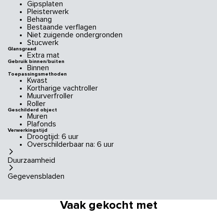
Gipsplaten
Pleisterwerk
Behang
Bestaande verflagen
Niet zuigende ondergronden
Stucwerk
Glansgraad
Extra mat
Gebruik binnen/buiten
Binnen
Toepassingsmethoden
Kwast
Kortharige vachtroller
Muurverfroller
Roller
Geschilderd object
Muren
Plafonds
Verwerkingstijd
Droogtijd: 6 uur
Overschilderbaar na: 6 uur
Duurzaamheid
Gegevensbladen
Vaak gekocht met