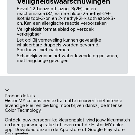
Veiligheidswaarschuwingen
Bevat 1,2-benzisothiazool-3(2H)-on en
reactiemassa (3:1) van 5-chloor-2-methyl-2H-
isothiazool-3-on en 2-methyl-2H-isothiazool-3-
on. Kan een allergische reactie veroorzaken.
Veiligheidsinformatieblad op verzoek
verkrijgbaar.
Let op! Bij verneveling kunnen gevaarlijke
inhaleerbare druppels worden gevormd.
Spuitnevel niet inademen
Schadelijk voor in het water levende organismen,
met langdurige gevolgen.
Productdetails
Histor MY color is een extra matte muurverf met intense
levendige kleuren die lang mooi blijven dankzij de Intense
Color Technology.
Ontdek jouw persoonlijke kleurenpalet, vind jouw kleurmatch
en breng jouw inspiratie tot leven met de Histor MY color
app. Download deze in de App store of Google Play store.
Ondergronden