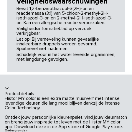
Veiligheidswaarschuwingen
Bevat 1,2-benzisothiazool-3(2H)-on en
reactiemassa (3:1) van 5-chloor-2-methyl-2H-
isothiazool-3-on en 2-methyl-2H-isothiazool-3-
on. Kan een allergische reactie veroorzaken.
Veiligheidsinformatieblad op verzoek
verkrijgbaar.
Let op! Bij verneveling kunnen gevaarlijke
inhaleerbare druppels worden gevormd.
Spuitnevel niet inademen
Schadelijk voor in het water levende organismen,
met langdurige gevolgen.
Productdetails
Histor MY color is een extra matte muurverf met intense
levendige kleuren die lang mooi blijven dankzij de Intense
Color Technology.
Ontdek jouw persoonlijke kleurenpalet, vind jouw kleurmatch
en breng jouw inspiratie tot leven met de Histor MY color
app. Download deze in de App store of Google Play store.
Ondergronden