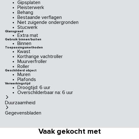
Gipsplaten
Pleisterwerk
Behang
Bestaande verflagen
Niet zuigende ondergronden
Stucwerk
Glansgraad
Extra mat
Gebruik binnen/buiten
Binnen
Toepassingsmethoden
Kwast
Kortharige vachtroller
Muurverfroller
Roller
Geschilderd object
Muren
Plafonds
Verwerkingstijd
Droogtijd: 6 uur
Overschilderbaar na: 6 uur
Duurzaamheid
Gegevensbladen
Vaak gekocht met