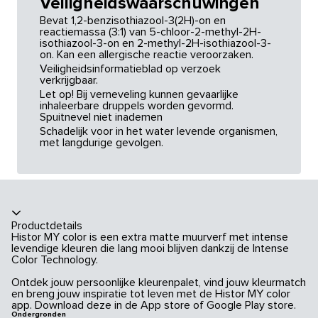
Veiligheidswaarschuwingen
Bevat 1,2-benzisothiazool-3(2H)-on en
reactiemassa (3:1) van 5-chloor-2-methyl-2H-
isothiazool-3-on en 2-methyl-2H-isothiazool-3-
on. Kan een allergische reactie veroorzaken.
Veiligheidsinformatieblad op verzoek
verkrijgbaar.
Let op! Bij verneveling kunnen gevaarlijke
inhaleerbare druppels worden gevormd.
Spuitnevel niet inademen
Schadelijk voor in het water levende organismen,
met langdurige gevolgen.
Productdetails
Histor MY color is een extra matte muurverf met intense
levendige kleuren die lang mooi blijven dankzij de Intense
Color Technology.
Ontdek jouw persoonlijke kleurenpalet, vind jouw kleurmatch
en breng jouw inspiratie tot leven met de Histor MY color
app. Download deze in de App store of Google Play store.
Ondergronden