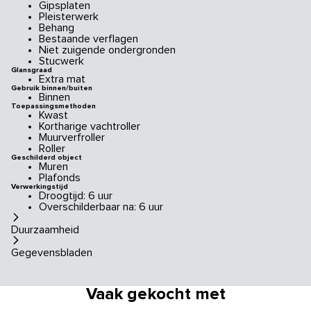
Gipsplaten
Pleisterwerk
Behang
Bestaande verflagen
Niet zuigende ondergronden
Stucwerk
Glansgraad
Extra mat
Gebruik binnen/buiten
Binnen
Toepassingsmethoden
Kwast
Kortharige vachtroller
Muurverfroller
Roller
Geschilderd object
Muren
Plafonds
Verwerkingstijd
Droogtijd: 6 uur
Overschilderbaar na: 6 uur
Duurzaamheid
Gegevensbladen
Vaak gekocht met