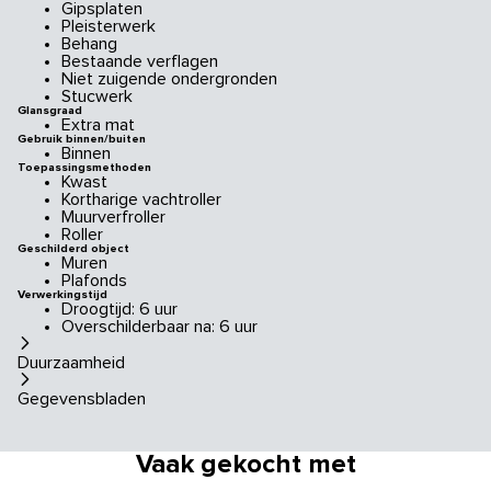
Gipsplaten
Pleisterwerk
Behang
Bestaande verflagen
Niet zuigende ondergronden
Stucwerk
Glansgraad
Extra mat
Gebruik binnen/buiten
Binnen
Toepassingsmethoden
Kwast
Kortharige vachtroller
Muurverfroller
Roller
Geschilderd object
Muren
Plafonds
Verwerkingstijd
Droogtijd: 6 uur
Overschilderbaar na: 6 uur
Duurzaamheid
Gegevensbladen
Vaak gekocht met