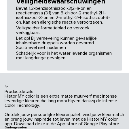
Veiligheidswaarschuwingen
Bevat 1,2-benzisothiazool-3(2H)-on en
reactiemassa (3:1) van 5-chloor-2-methyl-2H-
isothiazool-3-on en 2-methyl-2H-isothiazool-3-
on. Kan een allergische reactie veroorzaken.
Veiligheidsinformatieblad op verzoek
verkrijgbaar.
Let op! Bij verneveling kunnen gevaarlijke
inhaleerbare druppels worden gevormd.
Spuitnevel niet inademen
Schadelijk voor in het water levende organismen,
met langdurige gevolgen.
Productdetails
Histor MY color is een extra matte muurverf met intense
levendige kleuren die lang mooi blijven dankzij de Intense
Color Technology.
Ontdek jouw persoonlijke kleurenpalet, vind jouw kleurmatch
en breng jouw inspiratie tot leven met de Histor MY color
app. Download deze in de App store of Google Play store.
Ondergronden