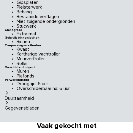
Gipsplaten
Pleisterwerk
Behang
Bestaande verflagen
Niet zuigende ondergronden
Stucwerk
Glansgraad
Extra mat
Gebruik binnen/buiten
Binnen
Toepassingsmethoden
Kwast
Kortharige vachtroller
Muurverfroller
Roller
Geschilderd object
Muren
Plafonds
Verwerkingstijd
Droogtijd: 6 uur
Overschilderbaar na: 6 uur
Duurzaamheid
Gegevensbladen
Vaak gekocht met