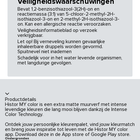
Veiligheidswaarschuwingen
Bevat 1,2-benzisothiazool-3(2H)-on en
reactiemassa (3:1) van 5-chloor-2-methyl-2H-
isothiazool-3-on en 2-methyl-2H-isothiazool-3-
on. Kan een allergische reactie veroorzaken.
Veiligheidsinformatieblad op verzoek
verkrijgbaar.
Let op! Bij verneveling kunnen gevaarlijke
inhaleerbare druppels worden gevormd.
Spuitnevel niet inademen
Schadelijk voor in het water levende organismen,
met langdurige gevolgen.
Productdetails
Histor MY color is een extra matte muurverf met intense
levendige kleuren die lang mooi blijven dankzij de Intense
Color Technology.
Ontdek jouw persoonlijke kleurenpalet, vind jouw kleurmatch
en breng jouw inspiratie tot leven met de Histor MY color
app. Download deze in de App store of Google Play store.
Ondergronden