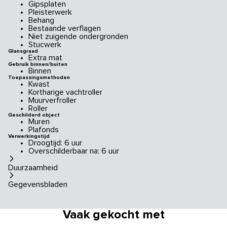
Gipsplaten
Pleisterwerk
Behang
Bestaande verflagen
Niet zuigende ondergronden
Stucwerk
Glansgraad
Extra mat
Gebruik binnen/buiten
Binnen
Toepassingsmethoden
Kwast
Kortharige vachtroller
Muurverfroller
Roller
Geschilderd object
Muren
Plafonds
Verwerkingstijd
Droogtijd: 6 uur
Overschilderbaar na: 6 uur
Duurzaamheid
Gegevensbladen
Vaak gekocht met