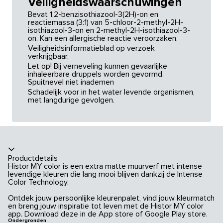
Veiligheidswaarschuwingen
Bevat 1,2-benzisothiazool-3(2H)-on en
reactiemassa (3:1) van 5-chloor-2-methyl-2H-
isothiazool-3-on en 2-methyl-2H-isothiazool-3-
on. Kan een allergische reactie veroorzaken.
Veiligheidsinformatieblad op verzoek
verkrijgbaar.
Let op! Bij verneveling kunnen gevaarlijke
inhaleerbare druppels worden gevormd.
Spuitnevel niet inademen
Schadelijk voor in het water levende organismen,
met langdurige gevolgen.
Productdetails
Histor MY color is een extra matte muurverf met intense
levendige kleuren die lang mooi blijven dankzij de Intense
Color Technology.
Ontdek jouw persoonlijke kleurenpalet, vind jouw kleurmatch
en breng jouw inspiratie tot leven met de Histor MY color
app. Download deze in de App store of Google Play store.
Ondergronden