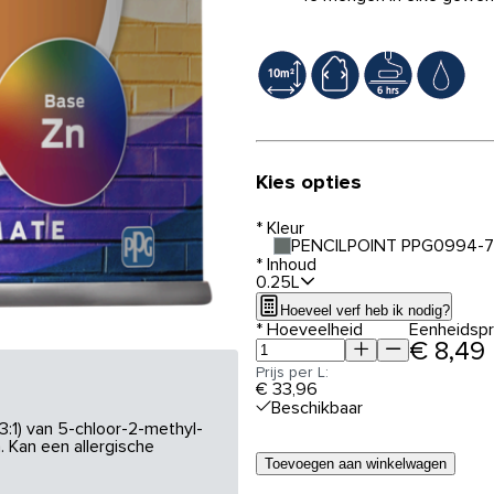
Kies opties
*
Kleur
PENCILPOINT PPG0994-7
*
Inhoud
0.25L
Hoeveel verf heb ik nodig?
*
Hoeveelheid
Eenheidspri
€ 8,49
Prijs per L:
€ 33,96
Beschikbaar
3:1) van 5-chloor-2-methyl-
 Kan een allergische
Toevoegen aan winkelwagen