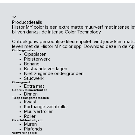
Productdetails
Histor MY color is een extra matte muurverf met intense le
blijven dankzij de Intense Color Technology.
Ontdek jouw persoonlijke kleurenpalet, vind jouw kleurmatch
leven met de Histor MY color app. Download deze in de App
Ondergronden
Gipsplaten
Pleisterwerk
Behang
Bestaande verflagen
Niet zuigende ondergronden
Stucwerk
Glansgraad
Extra mat
Gebruik binnen/buiten
Binnen
Toepassingsmethoden
Kwast
Kortharige vachtroller
Muurverfroller
Roller
Geschilderd object
Muren
Plafonds
Verwerkingstijd