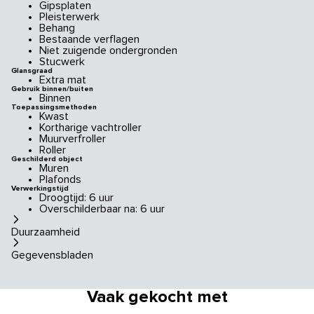
Gipsplaten
Pleisterwerk
Behang
Bestaande verflagen
Niet zuigende ondergronden
Stucwerk
Glansgraad
Extra mat
Gebruik binnen/buiten
Binnen
Toepassingsmethoden
Kwast
Kortharige vachtroller
Muurverfroller
Roller
Geschilderd object
Muren
Plafonds
Verwerkingstijd
Droogtijd: 6 uur
Overschilderbaar na: 6 uur
Duurzaamheid
Gegevensbladen
Vaak gekocht met