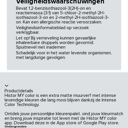
Veiligheidswaarschuwingen
Bevat 1,2-benzisothiazool-3(2H)-on en
reactiemassa (3:1) van 5-chloor-2-methyl-2H-
isothiazool-3-on en 2-methyl-2H-isothiazool-3-
on. Kan een allergische reactie veroorzaken.
Veiligheidsinformatieblad op verzoek
verkrijgbaar.
Let op! Bij verneveling kunnen gevaarlijke
inhaleerbare druppels worden gevormd.
Spuitnevel niet inademen
Schadelijk voor in het water levende organismen,
met langdurige gevolgen.
Productdetails
Histor MY color is een extra matte muurverf met intense
levendige kleuren die lang mooi blijven dankzij de Intense
Color Technology.
Ontdek jouw persoonlijke kleurenpalet, vind jouw kleurmatch
en breng jouw inspiratie tot leven met de Histor MY color
app. Download deze in de App store of Google Play store.
Ondergronden