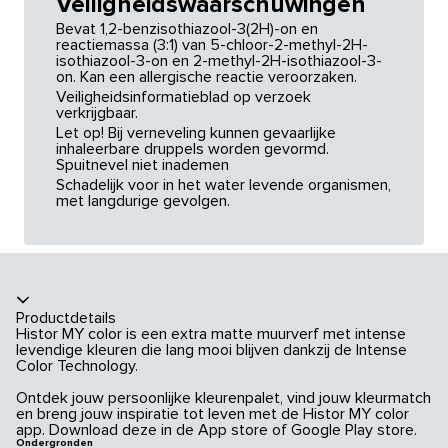
Veiligheidswaarschuwingen
Bevat 1,2-benzisothiazool-3(2H)-on en
reactiemassa (3:1) van 5-chloor-2-methyl-2H-
isothiazool-3-on en 2-methyl-2H-isothiazool-3-
on. Kan een allergische reactie veroorzaken.
Veiligheidsinformatieblad op verzoek
verkrijgbaar.
Let op! Bij verneveling kunnen gevaarlijke
inhaleerbare druppels worden gevormd.
Spuitnevel niet inademen
Schadelijk voor in het water levende organismen,
met langdurige gevolgen.
Productdetails
Histor MY color is een extra matte muurverf met intense
levendige kleuren die lang mooi blijven dankzij de Intense
Color Technology.
Ontdek jouw persoonlijke kleurenpalet, vind jouw kleurmatch
en breng jouw inspiratie tot leven met de Histor MY color
app. Download deze in de App store of Google Play store.
Ondergronden