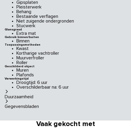
Gipsplaten
Pleisterwerk
Behang
Bestaande verflagen
Niet zuigende ondergronden
Stucwerk
Glansgraad
Extra mat
Gebruik binnen/buiten
Binnen
Toepassingsmethoden
Kwast
Kortharige vachtroller
Muurverfroller
Roller
Geschilderd object
Muren
Plafonds
Verwerkingstijd
Droogtijd: 6 uur
Overschilderbaar na: 6 uur
Duurzaamheid
Gegevensbladen
Vaak gekocht met