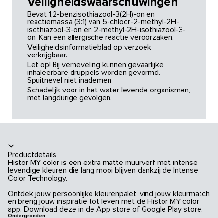
Veiligheidswaarschuwingen
Bevat 1,2-benzisothiazool-3(2H)-on en
reactiemassa (3:1) van 5-chloor-2-methyl-2H-
isothiazool-3-on en 2-methyl-2H-isothiazool-3-
on. Kan een allergische reactie veroorzaken.
Veiligheidsinformatieblad op verzoek
verkrijgbaar.
Let op! Bij verneveling kunnen gevaarlijke
inhaleerbare druppels worden gevormd.
Spuitnevel niet inademen
Schadelijk voor in het water levende organismen,
met langdurige gevolgen.
Productdetails
Histor MY color is een extra matte muurverf met intense
levendige kleuren die lang mooi blijven dankzij de Intense
Color Technology.
Ontdek jouw persoonlijke kleurenpalet, vind jouw kleurmatch
en breng jouw inspiratie tot leven met de Histor MY color
app. Download deze in de App store of Google Play store.
Ondergronden