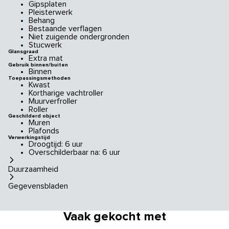
Gipsplaten
Pleisterwerk
Behang
Bestaande verflagen
Niet zuigende ondergronden
Stucwerk
Glansgraad
Extra mat
Gebruik binnen/buiten
Binnen
Toepassingsmethoden
Kwast
Kortharige vachtroller
Muurverfroller
Roller
Geschilderd object
Muren
Plafonds
Verwerkingstijd
Droogtijd: 6 uur
Overschilderbaar na: 6 uur
Duurzaamheid
Gegevensbladen
Vaak gekocht met