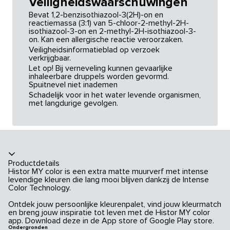
Veiligheidswaarschuwingen
Bevat 1,2-benzisothiazool-3(2H)-on en
reactiemassa (3:1) van 5-chloor-2-methyl-2H-
isothiazool-3-on en 2-methyl-2H-isothiazool-3-
on. Kan een allergische reactie veroorzaken.
Veiligheidsinformatieblad op verzoek
verkrijgbaar.
Let op! Bij verneveling kunnen gevaarlijke
inhaleerbare druppels worden gevormd.
Spuitnevel niet inademen
Schadelijk voor in het water levende organismen,
met langdurige gevolgen.
Productdetails
Histor MY color is een extra matte muurverf met intense
levendige kleuren die lang mooi blijven dankzij de Intense
Color Technology.
Ontdek jouw persoonlijke kleurenpalet, vind jouw kleurmatch
en breng jouw inspiratie tot leven met de Histor MY color
app. Download deze in de App store of Google Play store.
Ondergronden