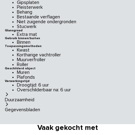
Gipsplaten
Pleisterwerk
Behang
Bestaande verflagen
Niet zuigende ondergronden
Stucwerk
Glansgraad
Extra mat
Gebruik binnen/buiten
Binnen
Toepassingsmethoden
Kwast
Kortharige vachtroller
Muurverfroller
Roller
Geschilderd object
Muren
Plafonds
Verwerkingstijd
Droogtijd: 6 uur
Overschilderbaar na: 6 uur
Duurzaamheid
Gegevensbladen
Vaak gekocht met