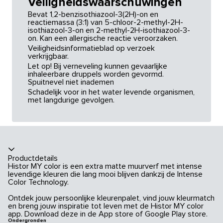
Veiligheidswaarschuwingen
Bevat 1,2-benzisothiazool-3(2H)-on en
reactiemassa (3:1) van 5-chloor-2-methyl-2H-
isothiazool-3-on en 2-methyl-2H-isothiazool-3-
on. Kan een allergische reactie veroorzaken.
Veiligheidsinformatieblad op verzoek
verkrijgbaar.
Let op! Bij verneveling kunnen gevaarlijke
inhaleerbare druppels worden gevormd.
Spuitnevel niet inademen
Schadelijk voor in het water levende organismen,
met langdurige gevolgen.
Productdetails
Histor MY color is een extra matte muurverf met intense
levendige kleuren die lang mooi blijven dankzij de Intense
Color Technology.
Ontdek jouw persoonlijke kleurenpalet, vind jouw kleurmatch
en breng jouw inspiratie tot leven met de Histor MY color
app. Download deze in de App store of Google Play store.
Ondergronden