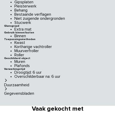
Gipsplaten
Pleisterwerk
Behang
Bestaande verflagen
Niet zuigende ondergronden
Stucwerk
Glansgraad
Extra mat
Gebruik binnen/buiten
Binnen
Toepassingsmethoden
Kwast
Kortharige vachtroller
Muurverfroller
Roller
Geschilderd object
Muren
Plafonds
Verwerkingstijd
Droogtijd: 6 uur
Overschilderbaar na: 6 uur
Duurzaamheid
Gegevensbladen
Vaak gekocht met