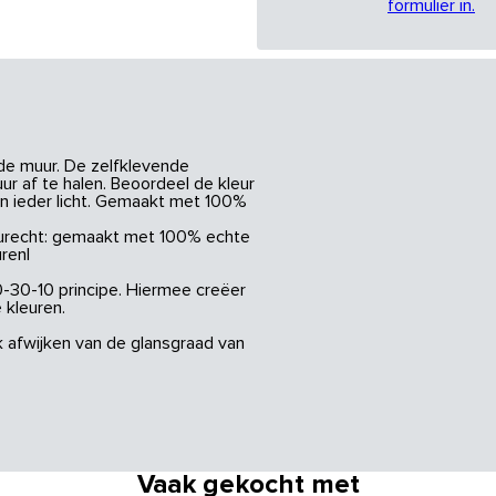
formulier in.
 de muur. De zelfklevende
ur af te halen. Beoordeel de kleur
in ieder licht. Gemaakt met 100%
Kleurecht: gemaakt met 100% echte
uren|
0-30-10 principe. Hiermee creëer
 kleuren.
k afwijken van de glansgraad van
Vaak gekocht met