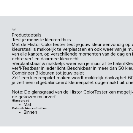
Productdetails
Test je mooiste kleuren thuis
Met de Histor ColorTester test je jouw kleur eenvoudig op
kleurstaal is makkelijk te verplaatsen en ook weer van je mu
van alle kanten, op verschillende momenten van de dag en 
echte verf en daarmee kleurecht.
·Verplaatsbaar & makkelijk weer van je muur af te halen|·
verf|·Testbaar in ieder licht|·Beschikbaar in meer dan 50 kle
Combineer 3 kleuren tot jouw palet
Zelf een kleurenpalet maken wordt makkelijk dankzij het 6
je zelf een uitgebalanceerd kleurenpalet opgemaakt uit drie
Note: De glansgraad van de Histor ColorTester kan mogelij
de gekozen muurverf.
Glansgraad
Mat
Gebruik binnen/buiten
Binnen