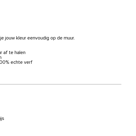
 je jouw kleur eenvoudig op de muur.
r af te halen
n
100% echte verf
js