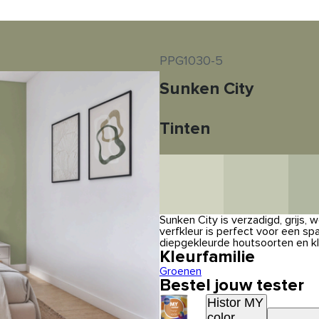
PPG1030-5
Sunken City
Tinten
Sunken City is verzadigd, grijs,
verfkleur is perfect voor een s
diepgekleurde houtsoorten en k
Kleurfamilie
Groenen
Bestel jouw tester
Histor MY
color