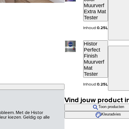
Muurverf
Extra Mat
Tester
Inhoud:
0.25L
Histor
Perfect
Finish
Muurverf
Mat
Tester
Inhoud:
0.25L
Vind jouw product i
Toon producten
robleem. Met de Histor
Kleuradvies
eur kiezen. Geldig op alle