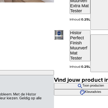
Muurverf
Extra Mat
Tester
Inhoud:
0.25L
Histor
Perfect
Finish
Muurverf
Mat
Tester
Inhoud:
0.25L
Vind jouw product i
Toon producten
Kleuradvies
robleem. Met de Histor
eur kiezen. Geldig op alle