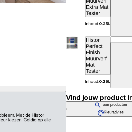
Muurverf
Extra Mat
Tester
Inhoud:
0.25L
Histor
Perfect
Finish
Muurverf
Mat
Tester
Inhoud:
0.25L
Vind jouw product i
Toon producten
Kleuradvies
robleem. Met de Histor
eur kiezen. Geldig op alle