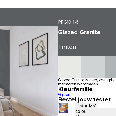
PPG1011-6
Glazed Granite
Tinten
Glazed Granite is diep, koel gri
marmeren werkbladen.
Kleurfamilie
Grijzen
Bestel jouw tester
Histor MY
color