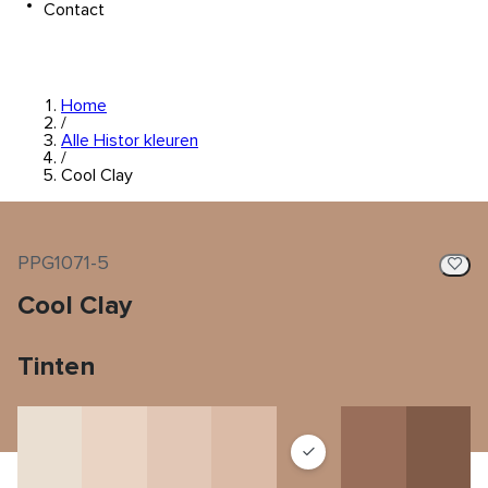
Contact
Home
/
Alle Histor kleuren
/
Cool Clay
PPG1071-5
Cool Clay
Tinten